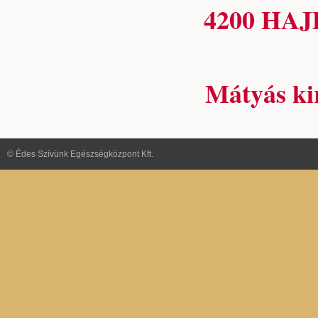
4200 HA
Mátyás kir
© Édes Szívünk Egészségközpont Kft.